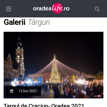
Căutare
TPL_ORADEALIFE_TOGGLE_NAVIGATION
Galerii
Târguri
12 Dec 2021
Targul de Craciun- Oradea 2021